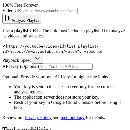
100% Free Forever
Video URL
Analyze Playlist
Use a playlist URL.
The link must include a playlist ID to analyze
its videos and statistics.
✓
https://youtu.be/video-id?list=playlist-
×
id
https://www.youtube.com/watch?v=video-id
Playback Speed
API Key (Optional)
Optional: Provide your own API key for higher rate limits.
Your key is sent to this site's server only for the current
analysis request.
The application server does not store your key.
Restrict your key in Google Cloud Console before using it
here.
Review our
Privacy Policy
and
methodology
for details.
Tool capabilities