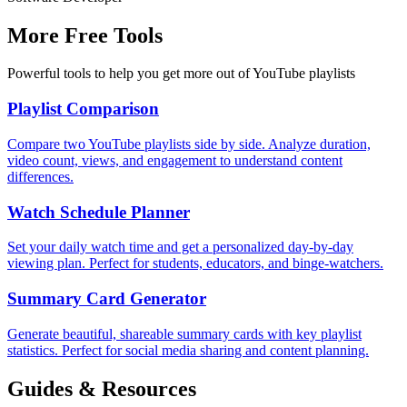
More Free Tools
Powerful tools to help you get more out of YouTube playlists
Playlist Comparison
Compare two YouTube playlists side by side. Analyze duration,
video count, views, and engagement to understand content
differences.
Watch Schedule Planner
Set your daily watch time and get a personalized day-by-day
viewing plan. Perfect for students, educators, and binge-watchers.
Summary Card Generator
Generate beautiful, shareable summary cards with key playlist
statistics. Perfect for social media sharing and content planning.
Guides & Resources