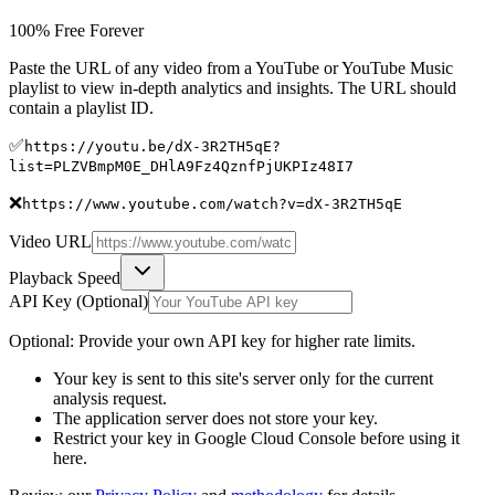
100% Free Forever
Paste the URL of any video from a YouTube or YouTube Music
playlist to view in-depth analytics and insights. The URL should
contain a playlist ID.
✅
https://youtu.be/dX-3R2TH5qE?
list=PLZVBmpM0E_DHlA9Fz4QznfPjUKPIz48I7
❌
https://www.youtube.com/watch?v=dX-3R2TH5qE
Video URL
Playback Speed
API Key (Optional)
Optional: Provide your own API key for higher rate limits.
Your key is sent to this site's server only for the current
analysis request.
The application server does not store your key.
Restrict your key in Google Cloud Console before using it
here.