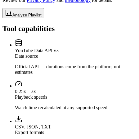
Review our
Privacy Policy
and
methodology
for details.
Analyze Playlist
Tool capabilities
YouTube Data API v3
Data source
Official API — durations come from the platform, not
estimates
0.25x – 3x
Playback speeds
Watch time recalculated at any supported speed
CSV, JSON, TXT
Export formats